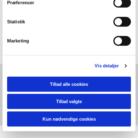
Præferencer
Statistik
Marketing
ALL THE BEAUTY IN ONE PLACE 100x140x4 cm
Vis detaljer
Tillad alle cookies
TRINE PANUM / Bagsværd Hovedgade 116 K / 2880 Bagsværd /
Tillad valgte
Tlf: +45 60213359 / Email: art@trinepanum.dk/ CVR 25386779
Kun nødvendige cookies