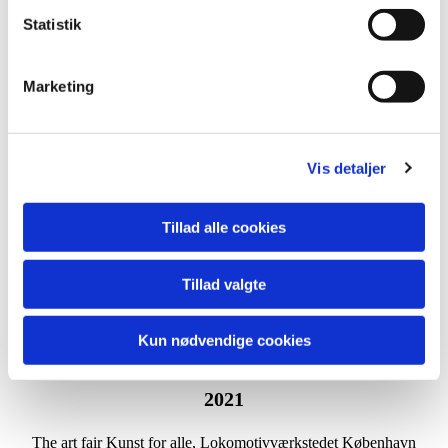
2022
Statistik
'
ROTARY Kunstmesse', FÆNGSLET i Horsens
Marketing
'The art fair Kunst for alle', København
'Nørhalne viser kunst', Nørhalne
Vis detaljer
Illum, CpH
Tillad alle cookies
Påskeudstilling, Gal
leri Molevit Skagen
The art fair Kunst for alle, Ridehuset Aarhus
Tillad valgte
​'There will be days like this', Galleri TRINE PANUM Bagsværd
Kun nødvendige cookies
2021
The art fair Kunst for alle, Lokomotivværkstedet København