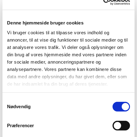
'
ROTARY Kunstmesse', FÆNGSLET i Horsens
'Skævt med et twist', fællesudstilling i Galleri TRINE PANUM,
Denne hjemmeside bruger cookies
Bagsværd; Trine Panum, Suse Hartung & Anja Moos Wagner,
Vi bruger cookies til at tilpasse vores indhold og
Oktober.
annoncer, til at vise dig funktioner til sociale medier og til
'The art fair Kunst for alle', København
at analysere vores trafik. Vi deler også oplysninger om
din brug af vores hjemmeside med vores partnere inden
'Skævt med et twist', fællesudstilling i galleri Molevit Skagen;
for sociale medier, annonceringspartnere og
Trine Panum, Suse Hartung & Anja Moos Wagner, Juli.
analysepartnere. Vores partnere kan kombinere disse
data med andre oplysninger, du har givet dem, eller som
Særudstilling, Ingvard Christensen, Lyngby
de har indsamlet fra din brug af deres tjenester.
Påskeudstilling Galleri Molevit, Skagen
Samtykkevalg
Helleruplund Kunstforening, Hellerup
Nødvendig
'The art fair Kunst for alle', Ridehuset Aarhus
Præferencer