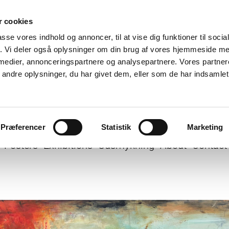
 cookies
passe vores indhold og annoncer, til at vise dig funktioner til soci
fik. Vi deler også oplysninger om din brug af vores hjemmeside m
 medier, annonceringspartnere og analysepartnere. Vores partne
ndre oplysninger, du har givet dem, eller som de har indsamlet 
Præferencer
Statistik
Marketing
Posters
Exhibitions
Udsmykning
About
Contact