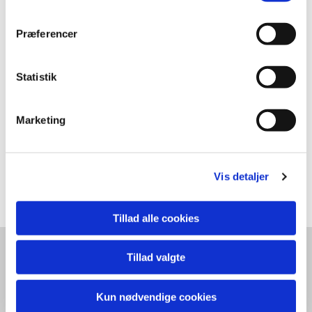
Præferencer
Statistik
Marketing
Vis detaljer
Maleri 4 43x43 cm
Tillad alle cookies
Tillad valgte
Kun nødvendige cookies
TRINE PANUM / Bagsværd Hovedgade 116 K / 2880 Bagsværd /