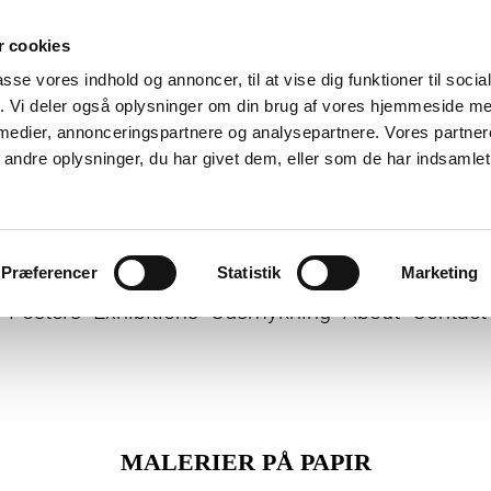
 cookies
passe vores indhold og annoncer, til at vise dig funktioner til soci
fik. Vi deler også oplysninger om din brug af vores hjemmeside m
 medier, annonceringspartnere og analysepartnere. Vores partne
ndre oplysninger, du har givet dem, eller som de har indsamlet 
Præferencer
Statistik
Marketing
Posters
Exhibitions
Udsmykning
About
Contact
MALERIER PÅ PAPIR