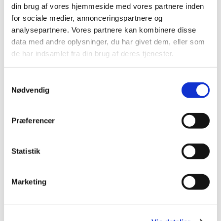
din brug af vores hjemmeside med vores partnere inden
for sociale medier, annonceringspartnere og
analysepartnere. Vores partnere kan kombinere disse
WONDERWALL 90x90x4 cm 16.500,- DKK
(SOLD) THE CORE 70x90 cm
data med andre oplysninger, du har givet dem, eller som
de har indsamlet fra din brug af deres tjenester.
Samtykkevalg
Nødvendig
Præferencer
Statistik
(SOLD) LIBERTY 90x90x4 cm
THROW YOUR LOVE AROUND 70x90 cm 14.500,- DKK
Marketing