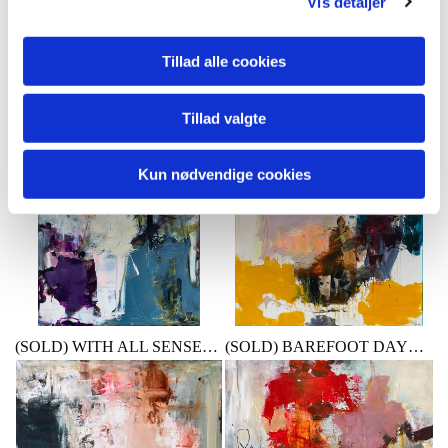
Vis detaljer
Tillad alle cookies
TO BE 60x80 cm 12.500.- DKK
EMBRACE THE UNKNOWN 60x80 cm 13.000,- DKK (m/ramme)
Tillad valgte
Kun nødvendige cookies
(SOLD) WITH ALL SENSES 90x70 cm
(SOLD) BAREFOOT DAYS 90x100 cm