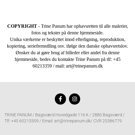
COPYRIGHT
- Trine Panum har ophavsretten til alle malerier,
fotos og tekster på denne hjemmeside.
Unika værkerne er beskyttet imod efterligning, reproduktion,
kopiering, seriefremstlling osv. ifølge den danske ophavsretslov.
Ønsker du at gøre brug af billeder eller andet fra denne
hjemmeside, bedes du kontakte Trine Panum på tlf: +45
60213359 / mail: art@trinepanum.dk
TRINE PANUM / Bagsværd Hovedgade 116 K / 2880 Bagsværd /
Tlf: +45 60213359 / Email: art@trinepanum.dk/ CVR 25386779