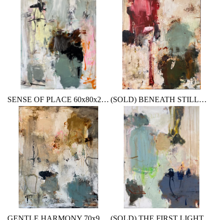
SENSE OF PLACE 60x80x2 cm 12.500,- DKK
(SOLD) BENEATH STILLNESS 70x90 cm
GENTLE HARMONY 70x90x2 cm 14.500,- DKK
(SOLD) THE FIRST LIGHT AFTER 60x80 cm